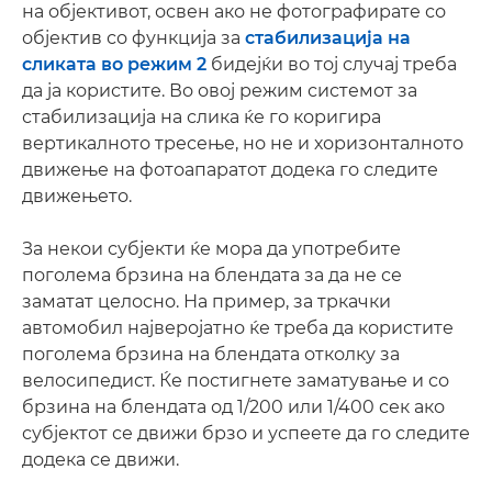
на објективот, освен ако не фотографирате со
објектив со функција за
стабилизација на
сликата во режим 2
бидејќи во тој случај треба
да ја користите. Во овој режим системот за
стабилизација на слика ќе го коригира
вертикалното тресење, но не и хоризонталното
движење на фотоапаратот додека го следите
движењето.
За некои субјекти ќе мора да употребите
поголема брзина на блендата за да не се
заматат целосно. На пример, за тркачки
автомобил најверојатно ќе треба да користите
поголема брзина на блендата отколку за
велосипедист. Ќе постигнете заматување и со
брзина на блендата од 1/200 или 1/400 сек ако
субјектот се движи брзо и успеете да го следите
додека се движи.