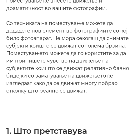
поместување ќе внесете движење и
драматичност во вашите фотографии.
Со техниката на поместување можете да
додадете нов елемент во фотографиите со кој
било фотоапарат. Не мора секогаш да снимате
субјекти коишто се движат со голема брзина.
Поместувањето можете да го користите за да
им припишете чувство на движење на
субјектите коишто се движат релативно бавно
бидејќи со заматување на движењето ќе
изгледаат како да се движат многу побрзо
отколку што реално се движат.
1. Што претставува