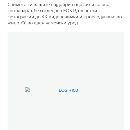
Снимете ги вашите најдобри содржини со овој
фотоапарат без огледало EOS R, од остри
фотографии до 4K-видеоснимки и проследување во
живо. Сè во еден наменски уред.