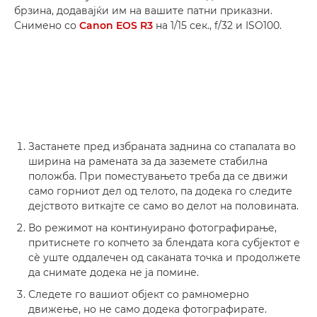
брзина, додавајќи им на вашите патни приказни.
Снимено со
Canon EOS R3
на 1/15 сек., f/32 и ISO100.
Застанете пред избраната заднина со стапалата во
ширина на рамената за да заземете стабилна
положба. При поместувањето треба да се движи
само горниот дел од телото, па додека го следите
дејството виткајте се само во делот на половината.
Во режимот на континуирано фотографирање,
притиснете го копчето за блендата кога субјектот е
сѐ уште оддалечен од саканата точка и продолжете
да снимате додека не ја помине.
Следете го вашиот објект со рамномерно
движење, но не само додека фотографирате.