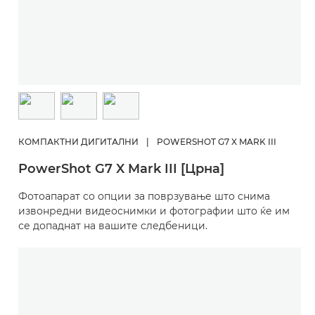
КОМПАКТНИ ДИГИТАЛНИ
|
POWERSHOT G7 X MARK III
PowerShot G7 X Mark III [Црна]
Фотоапарат со опции за поврзување што снима
извонредни видеоснимки и фотографии што ќе им
се допаднат на вашите следбеници.