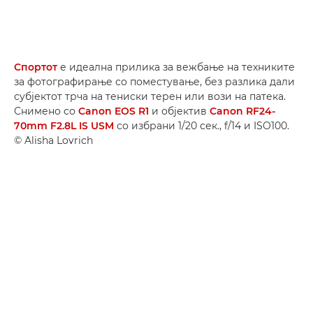
Спортот
е идеална прилика за вежбање на техниките
за фотографирање со поместување, без разлика дали
субјектот трча на тениски терен или вози на патека.
Снимено со
Canon EOS R1
и објектив
Canon RF24-
70mm F2.8L IS USM
со избрани 1/20 сек., f/14 и ISO100.
© Alisha Lovrich