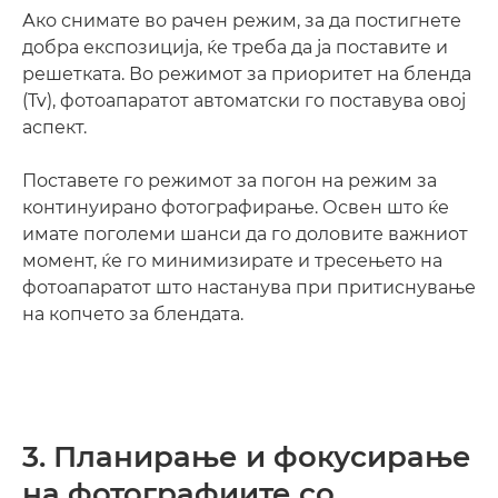
Ако снимате во рачен режим, за да постигнете
добра експозиција, ќе треба да ја поставите и
решетката. Во режимот за приоритет на бленда
(Tv), фотоапаратот автоматски го поставува овој
аспект.
Поставете го режимот за погон на режим за
континуирано фотографирање. Освен што ќе
имате поголеми шанси да го доловите важниот
момент, ќе го минимизирате и тресењето на
фотоапаратот што настанува при притиснување
на копчето за блендата.
3. Планирање и фокусирање
на фотографиите со