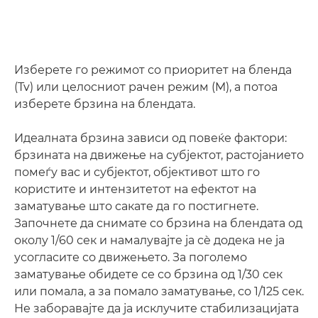
Изберете го режимот со приоритет на бленда
(Tv) или целосниот рачен режим (M), а потоа
изберете брзина на блендата.
Идеалната брзина зависи од повеќе фактори:
брзината на движење на субјектот, растојанието
помеѓу вас и субјектот, објективот што го
користите и интензитетот на ефектот на
заматување што сакате да го постигнете.
Започнете да снимате со брзина на блендата од
околу 1/60 сек и намалувајте ја сè додека не ја
усогласите со движењето. За поголемо
заматување обидете се со брзина од 1/30 сек
или помала, а за помало заматување, со 1/125 сек.
Не заборавајте да ја исклучите стабилизацијата