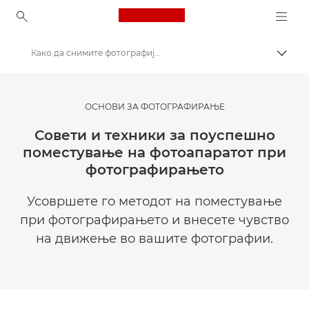
Canon Logo, back to ho
Како да снимите фотографија со поместување
Вклу
Canon
Get Inspired | Совети за фотографирање и печатење и водичи за купување
ОСНОВИ ЗА ФОТОГРАФИРАЊЕ
Совети и техники за фотографирање и печатење
Совети и техники за поуспешно
поместување на фотоапаратот при
фотографирањето
Усовршете го методот на поместување
при фотографирањето и внесете чувство
на движење во вашите фотографии.