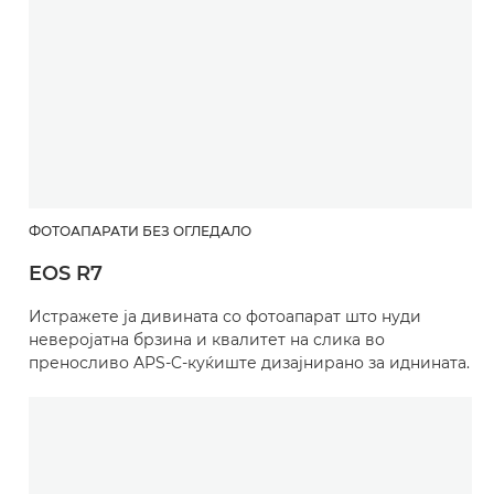
ФОТОАПАРАТИ БЕЗ ОГЛЕДАЛО
EOS R7
Истражете ја дивината со фотоапарат што нуди
неверојатна брзина и квалитет на слика во
преносливо APS-C-куќиште дизајнирано за иднината.