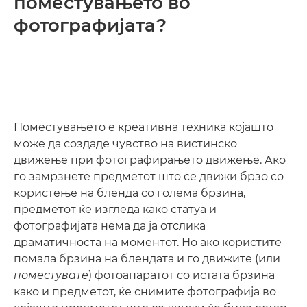
поместувањето во
фотографијата?
Поместувањето е креативна техника којашто
може да создаде чувство на вистинско
движење при фотографирањето движење. Ако
го замрзнете предметот што се движи брзо со
користење на бленда со голема брзина,
предметот ќе изгледа како статуа и
фотографијата нема да ја отслика
драматичноста на моментот. Но ако користите
помала брзина на блендата и го движите (или
поместувате
) фотоапаратот со истата брзина
како и предметот, ќе снимите фотографија во