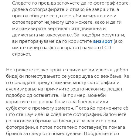
Следете го пред да започнете да го фотографирате,
додека фотографирате и откако ќе завршите, а
притоа обидете се да се стабилизирате вие и
фотоапаратот најмногу што можете, како и да ги
минимизирате вертикалните движења и
движењата на закосување. За подобри резултати,
ви препорачуваме да го користите
визирот
(ако
имате визир на фотоапаратот) наместо LCD-
екранот.
Не грижете се ако првите слики не ви излезат добро
бидејќи поместувањето се усовршува со вежбање. Ќе
го совладате преку снимање многу фотографии и
анализирање на причините зошто некои изгледаат
подобро од останатите. На пример, можеби
користите погрешна брзина за блендата или
субјектот е премногу заматен. Потоа ќе примените сè
што сте научиле на следните фотографии. Започнете
со поголема брзина на блендата за вашите први
фотографии, а потоа постепено поставувајте помала
брзина за следното поместување. Продолжете со