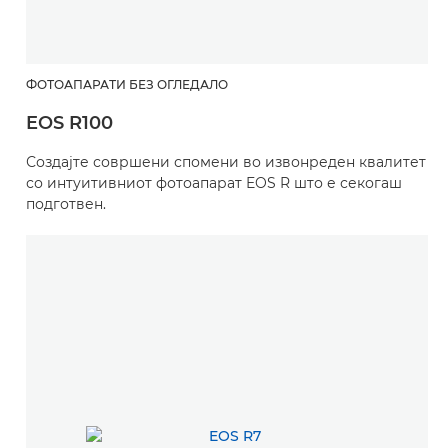
ФОТОАПАРАТИ БЕЗ ОГЛЕДАЛО
EOS R100
Создајте совршени спомени во извонреден квалитет
со интуитивниот фотоапарат EOS R што е секогаш
подготвен.