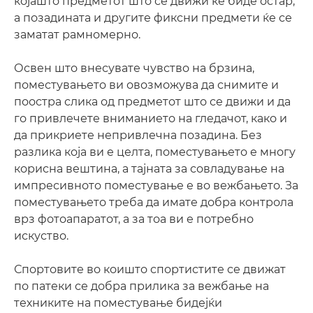
којашто предметот што се движи ќе биде остар,
а позадината и другите фиксни предмети ќе се
заматат рамномерно.
Освен што внесувате чувство на брзина,
поместувањето ви овозможува да снимите и
поостра слика од предметот што се движи и да
го привлечете вниманието на гледачот, како и
да прикриете непривлечна позадина. Без
разлика која ви е целта, поместувањето е многу
корисна вештина, а тајната за совладување на
импресивното поместување е во вежбањето. За
поместувањето треба да имате добра контрола
врз фотоапаратот, а за тоа ви е потребно
искуство.
Спортовите во коишто спортистите се движат
по патеки се добра прилика за вежбање на
техниките на поместување бидејќи