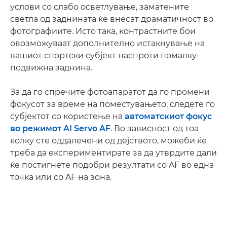
услови со слабо осветлување, заматените
светла од заднината ќе внесат драматичност во
фотографиите. Исто така, контрастните бои
овозможуваат дополнително истакнување на
вашиот спортски субјект наспроти помалку
подвижна заднина.
За да го спречите фотоапаратот да го промени
фокусот за време на поместувањето, следете го
субјектот со користење на
автоматскиот фокус
во режимот AI Servo AF
. Во зависност од тоа
колку сте оддалечени од дејството, можеби ќе
треба да експериментирате за да утврдите дали
ќе постигнете подобри резултати со AF во една
точка или со AF на зона.