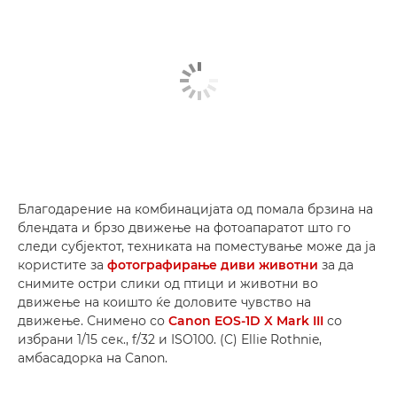
Благодарение на комбинацијата од помала брзина на
блендата и брзо движење на фотоапаратот што го
следи субјектот, техниката на поместување може да ја
користите за
фотографирање диви животни
за да
снимите остри слики од птици и животни во
движење на коишто ќе доловите чувство на
движење. Снимено со
Canon EOS-1D X Mark III
со
избрани 1/15 сек., f/32 и ISO100. (C) Ellie Rothnie,
амбасадорка на Canon.