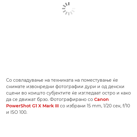
Со совладување на техниката на поместување ќе
снимате извонредни фотографии дури и од денски
сцени во коишто субјектите ќе изгледаат остро и како
да се движат брзо. Фотографирано со
Canon
PowerShot G1 X Mark III
со избрани 15 mm, 1/20 сек, f/10
и ISO 100.