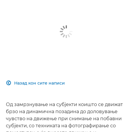
Назад кон сите написи

Од замрзнување на субјекти коишто се движат
брзо на динамична позадина до доловување
чувство на движење при снимање на побавни
субјекти, со техниката на фотографирање со