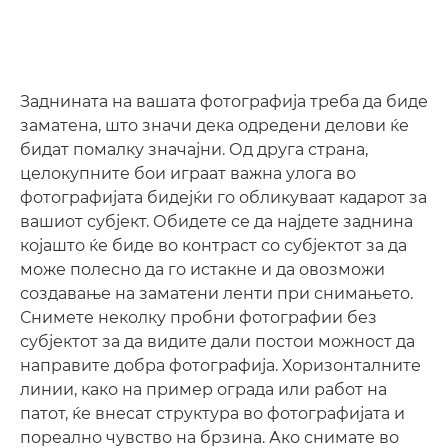
Заднината на вашата фотографија треба да биде
заматена, што значи дека одредени делови ќе
бидат помалку значајни. Од друга страна,
целокупните бои играат важна улога во
фотографијата бидејќи го обликуваат кадарот за
вашиот субјект. Обидете се да најдете заднина
којашто ќе биде во контраст со субјектот за да
може полесно да го истакне и да овозможи
создавање на заматени ленти при снимањето.
Снимете неколку пробни фотографии без
субјектот за да видите дали постои можност да
направите добра фотографија. Хоризонталните
линии, како на пример ограда или работ на
патот, ќе внесат структура во фотографијата и
пореално чувство на брзина. Ако снимате во