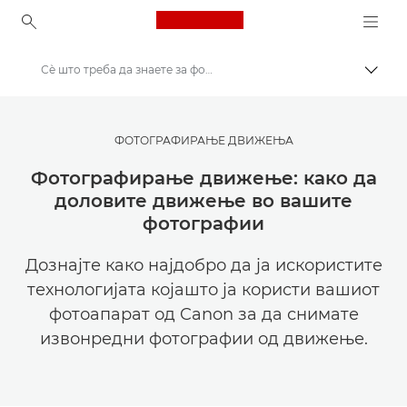
Canon Logo, back to ho
Сè што треба да знаете за фотографирањето движење.
Вклу
Canon
Get Inspired | Совети за фотографирање и печатење и водичи за купување
ФОТОГРАФИРАЊЕ ДВИЖЕЊА
Совети и техники за фотографирање и печатење
Фотографирање движење: како да
доловите движење во вашите
фотографии
Дознајте како најдобро да ја искористите
технологијата којашто ја користи вашиот
фотоапарат од Canon за да снимате
извонредни фотографии од движење.