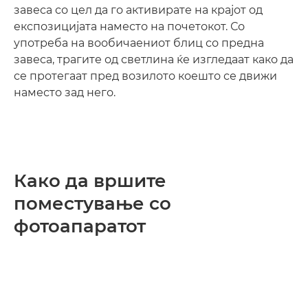
завеса со цел да го активирате на крајот од
експозицијата наместо на почетокот. Со
употреба на вообичаениот блиц со предна
завеса, трагите од светлина ќе изгледаат како да
се протегаат пред возилото коешто се движи
наместо зад него.
Како да вршите
поместување со
фотоапаратот