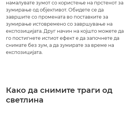
намалувате зумот со користење на прстенот за
зумирање од објективот. Обидете се да
завршите со промената во поставките за
зумирање истовремено со завршување на
експозицијата. Друг начин на којшто можете да
го постигнете истиот ефект е да започнете да
снимате без зум, а да зумирате за време на
експозицијата.
Како да снимите траги од
светлина