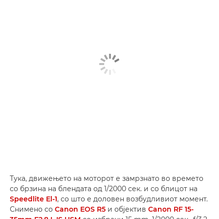
Тука, движењето на моторот е замрзнато во времето
со брзина на блендата од 1/2000 сек. и со блицот на
Speedlite El-1
, со што е доловен возбудливиот момент.
Снимено со
Canon EOS R5
и објектив
Canon RF 15-