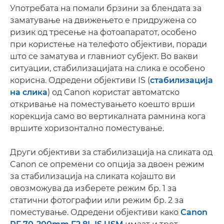
Употребата на помали брзини за блендата за
заматување на движењето е придружена со
ризик од тресење на фотоапаратот, особено
при користење на телефото објективи, поради
што се заматува и главниот субјект. Во вакви
ситуации, стабилизацијата на слика е особено
корисна. Одредени објективи IS (
стабилизација
на слика
) од Canon користат автоматско
откривање на поместувањето коешто врши
корекција само во вертикалната рамнина кога
вршите хоризонтално поместување.
Други објективи за стабилизација на сликата од
Canon се опремени со опција за двоен режим
за стабилизација на сликата којашто ви
овозможува да изберете режим бр. 1 за
статични фотографии или режим бр. 2 за
поместување. Одредени објективи како
Canon