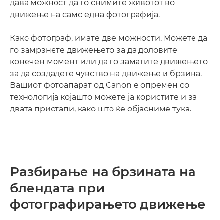
дава можност да го снимите животот во
движење на само една фотографија.
Како фотограф, имате две можности. Можете да
го замрзнете движењето за да доловите
конечен момент или да го заматите движењето
за да создадете чувство на движење и брзина.
Вашиот фотоапарат од Canon е опремен со
технологија којашто можете ја користите и за
двата пристапи, како што ќе објасниме тука.
Разбирање на брзината на
блендата при
фотографирањето движење