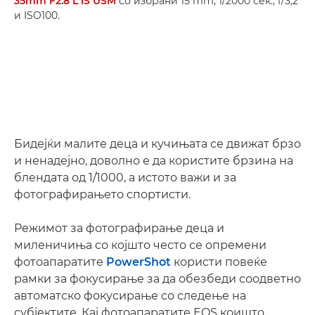
35mm F2.8 L IS USM
со избрани 15 mm, 1/2000 сек., f/3,2
и ISO100.
Бидејќи малите деца и кучињата се движат брзо
и ненадејно, доволно е да користите брзина на
блендата од 1/1000, а истото важи и за
фотографирањето спортисти.
Режимот за фотографирање деца и
миленичиња со којшто често се опремени
фотоапаратите
PowerShot
користи повеќе
рамки за фокусирање за да обезбеди соодветно
автоматско фокусирање со следење на
субјектите. Кај фотоапаратите EOS коишто