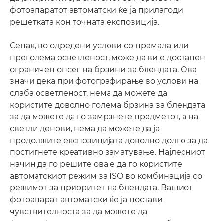
фотоапаратот автоматски ќе ја прилагоди
решетката кон точната експозиција.
Сепак, во одредени услови со премала или
преголема осветленост, може да ви е достапен
ограничен опсег на брзини за блендата. Ова
значи дека при фотографирање во услови на
слаба осветленост, нема да можете да
користите доволно голема брзина за блендата
за да можете да го замрзнете предметот, а на
светли денови, нема да можете да ја
продолжите експозицијата доволно долго за да
постигнете креативно заматување. Најлесниот
начин да го решите ова е да го користите
автоматскиот режим за ISO во комбинација со
режимот за приоритет на блендата. Вашиот
фотоапарат автоматски ќе ја постави
чувствителноста за да можете да