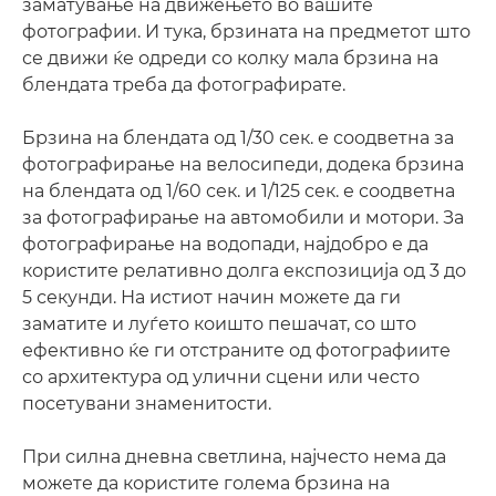
заматување на движењето во вашите
фотографии. И тука, брзината на предметот што
се движи ќе одреди со колку мала брзина на
блендата треба да фотографирате.
Брзина на блендата од 1/30 сек. е соодветна за
фотографирање на велосипеди, додека брзина
на блендата од 1/60 сек. и 1/125 сек. е соодветна
за фотографирање на автомобили и мотори. За
фотографирање на водопади, најдобро е да
користите релативно долга експозиција од 3 до
5 секунди. На истиот начин можете да ги
заматите и луѓето коишто пешачат, со што
ефективно ќе ги отстраните од фотографиите
со архитектура од улични сцени или често
посетувани знаменитости.
При силна дневна светлина, најчесто нема да
можете да користите голема брзина на