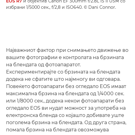
EOS R7
и објектив Canon EF 300mm f/2.8L IS II USM со
избрани 1/5000 сек., f/2,8 и ISO640. © Dani Connor.
Најважниот фактор при снимањето движење во
вашите фотографии е контролата на брзината
на блендата од фотоапаратот.
Експериментирајте со брзината на блендата
додека не сфатите што најмногу ви одговара.
Повеќето фотоапарати без огледало EOS имаат
максимална брзина на блендата од 1/4000 сек.
или 1/8000 сек., додека некои фотоапарати без
огледало EOS ви нудат можност за употреба на
електронска бленда со којашто добивате уште
поголема брзина на блендата. Од друга страна,
помала брзина на блендата овозможува