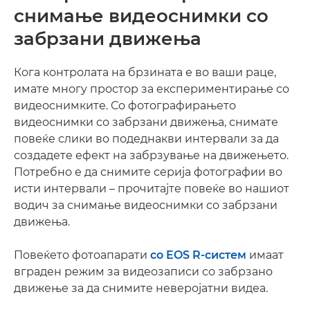
снимање видеоснимки со
забрзани движења
Кога контролата на брзината е во ваши раце,
имате многу простор за експериментирање со
видеоснимките. Со фотографирањето
видеоснимки со забрзани движења, снимате
повеќе слики во подеднакви интервали за да
создадете ефект на забрзување на движењето.
Потребно е да снимите серија фотографии во
исти интервали – прочитајте повеќе во нашиот
водич за снимање видеоснимки со забрзани
движења.
Повеќето фотоапарати
со EOS R-систем
имаат
вграден режим за видеозаписи со забрзано
движење за да снимите неверојатни видеа.