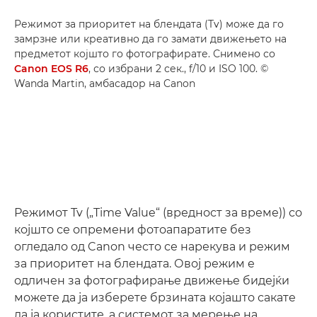
Режимот за приоритет на блендата (Tv) може да го
замрзне или креативно да го замати движењето на
предметот којшто го фотографирате. Снимено со
Canon EOS R6
, со избрани 2 сек., f/10 и ISO 100. ©
Wanda Martin, амбасадор на Canon
Режимот Tv („Time Value“ (вредност за време)) со
којшто се опремени фотоапаратите без
огледало од Canon често се нарекува и режим
за приоритет на блендата. Овој режим е
одличен за фотографирање движење бидејќи
можете да ја изберете брзината којашто сакате
да ја користите, а системот за мерење на