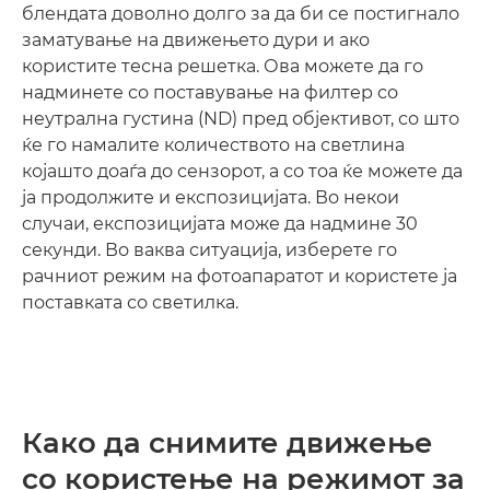
блендата доволно долго за да би се постигнало
заматување на движењето дури и ако
користите тесна решетка. Ова можете да го
надминете со поставување на филтер со
неутрална густина (ND) пред објективот, со што
ќе го намалите количеството на светлина
којашто доаѓа до сензорот, а со тоа ќе можете да
ја продолжите и експозицијата. Во некои
случаи, експозицијата може да надмине 30
секунди. Во ваква ситуација, изберете го
рачниот режим на фотоапаратот и користете ја
поставката со светилка.
Како да снимите движење
со користење на режимот за