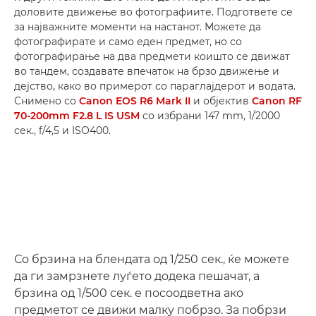
доловите движење во фотографиите. Подгответе се
за најважните моменти на настанот. Можете да
фотографирате и само еден предмет, но со
фотографирање на два предмети коишто се движат
во тандем, создавате впечаток на брзо движење и
дејство, како во примерот со параглајдерот и водата.
Снимено со
Canon EOS R6 Mark II
и објектив
Canon RF
70-200mm F2.8 L IS USM
со избрани 147 mm, 1/2000
сек., f/4,5 и ISO400.
Со брзина на блендата од 1/250 сек., ќе можете
да ги замрзнете луѓето додека пешачат, а
брзина од 1/500 сек. е посоодветна ако
предметот се движи малку побрзо. За побрзи