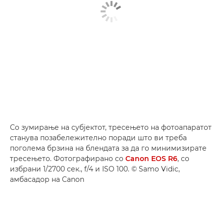
Со зумирање на субјектот, тресењето на фотоапаратот
станува позабележително поради што ви треба
поголема брзина на блендата за да го минимизирате
тресењето. Фотографирано со
Canon EOS R6
, со
избрани 1/2700 сек., f/4 и ISO 100. © Samo Vidic,
амбасадор на Canon