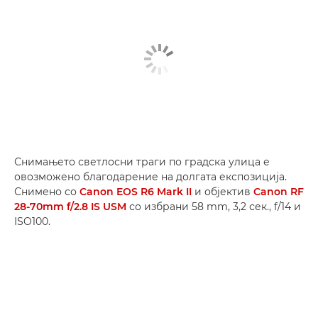
Снимањето светлосни траги по градска улица е
овозможено благодарение на долгата експозиција.
Снимено со
Canon EOS R6 Mark II
и објектив
Canon RF
28-70mm f/2.8 IS USM
со избрани 58 mm, 3,2 сек., f/14 и
ISO100.