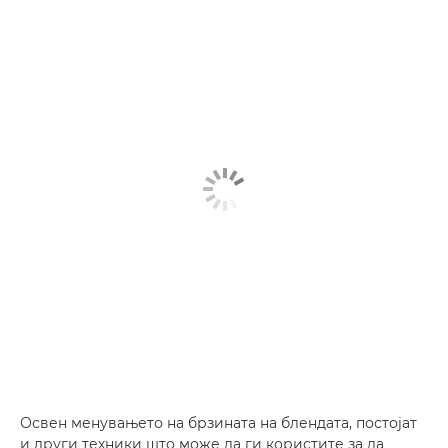
Освен менувањето на брзината на блендата, постојат
и други техники што може да ги користите за да