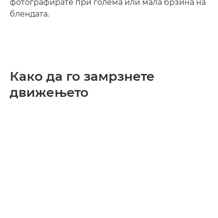
фотографирате при голема или мала брзина на
блендата.
Како да го замрзнете
движењето