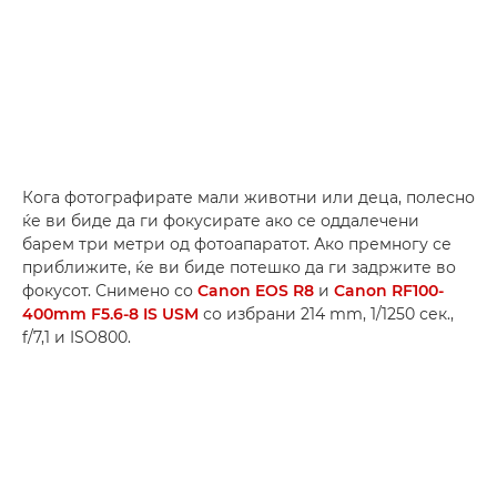
Кога фотографирате мали животни или деца, полесно
ќе ви биде да ги фокусирате ако се оддалечени
барем три метри од фотоапаратот. Ако премногу се
приближите, ќе ви биде потешко да ги задржите во
фокусот. Снимено со
Canon EOS R8
и
Canon RF100-
400mm F5.6-8 IS USM
со избрани 214 mm, 1/1250 сек.,
f/7,1 и ISO800.