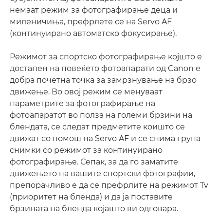
немаат режим за фотографирање деца и
миленичиња, префрлете се на Servo AF
(континуирано автоматско фокусирање).
Режимот за спортско фотографирање којшто е
достапен на повеќето фотоапарати од Canon е
добра почетна точка за замрзнување на брзо
движење. Во овој режим се менуваат
параметрите за фотографирање на
фотоапаратот во полза на големи брзини на
блендата, се следат предметите коишто се
движат со помош на Servo AF и се снима група
снимки со режимот за континуирано
фотографирање. Сепак, за да го заматите
движењето на вашите спортски фотографии,
препорачливо е да се префрлите на режимот Tv
(приоритет на бленда) и да ја поставите
брзината на бленда којашто ви одговара.