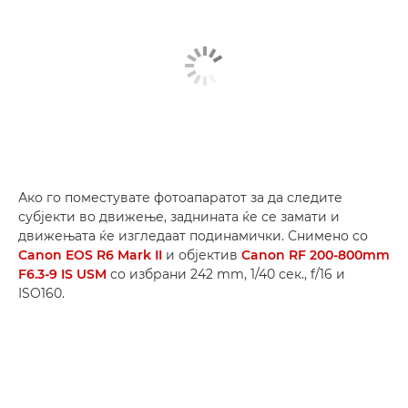
Ако го поместувате фотоапаратот за да следите
субјекти во движење, заднината ќе се замати и
движењата ќе изгледаат подинамички. Снимено со
Canon EOS R6 Mark II
и објектив
Canon RF 200-800mm
F6.3-9 IS USM
со избрани 242 mm, 1/40 сек., f/16 и
ISO160.