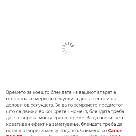
Времето за коешто блендата на вашиот апарат е
отворена се мери во секунди, а доста често и во
делови од секундата. За да го замрзнете предметот
што се движи во конкретен момент, блендата треба
да е отворена многу кратко време. За да постигнете
креативен ефект на заматување, блендата треба да
остане отворена малку подолго. Снимено со
Canon