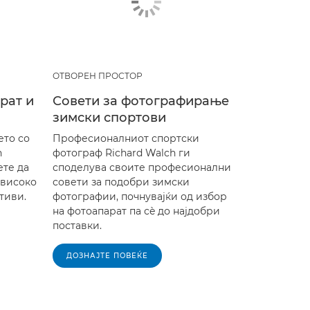
ОТВОРЕН ПРОСТОР
рат и
Совети за фотографирање
зимски спортови
ето со
Професионалниот спортски
n
фотограф Richard Walch ги
ете да
споделува своите професионални
овисоко
совети за подобри зимски
тиви.
фотографии, почнувајќи од избор
на фотоапарат па сè до најдобри
поставки.
ДОЗНАЈТЕ ПОВЕЌЕ