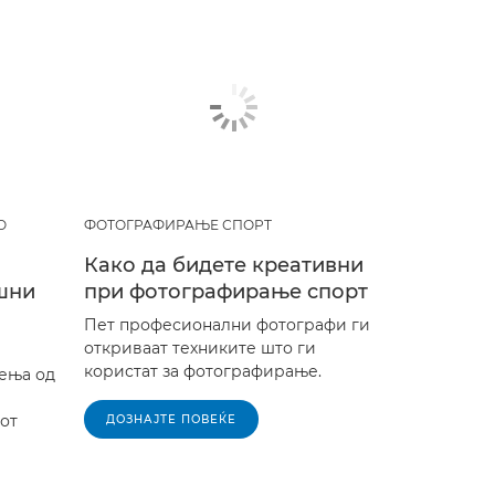
О
ФОТОГРАФИРАЊЕ СПОРТ
Како да бидете креативни
шни
при фотографирање спорт
Пет професионални фотографи ги
откриваат техниките што ги
користат за фотографирање.
ења од
от
ДОЗНАЈТЕ ПОВЕЌЕ