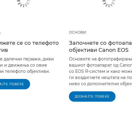
А
ОСНОВИ
жете се со телефото
Започнете со фотоапа
тив
објективи Canon EOS
е далечни пејзажи, диви
Основите на фотографирањ
и и движења со овие
вашиот фотоапарат од Cano
ни телефото објективи.
со EOS R-систем и како мож
ги воздигнете нештата на п
ниво со дополнителни објек
АЈТЕ ПОВЕЌЕ
ДОЗНАЈТЕ ПОВЕЌЕ