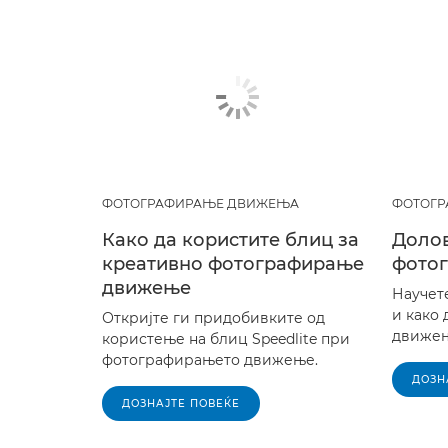
ФОТОГРАФИРАЊЕ ДВИЖЕЊА
ФОТОГ
Како да користите блиц за
Доло
креативно фотографирање
фото
движење
Научет
и како 
Откријте ги придобивките од
движењ
користење на блиц Speedlite при
фотографирањето движење.
ДОЗН
ДОЗНАЈТЕ ПОВЕЌЕ