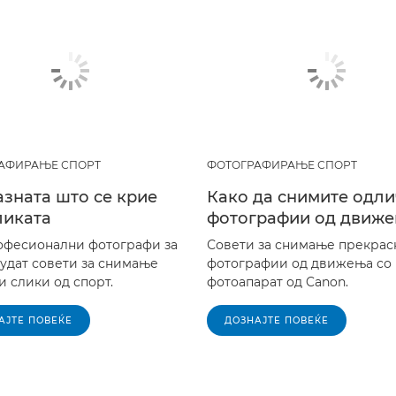
АФИРАЊЕ СПОРТ
ФОТОГРАФИРАЊЕ СПОРТ
зната што се крие
Како да снимите одл
ликата
фотографии од движ
офесионални фотографи за
Совети за снимање прекрас
нудат совети за снимање
фотографии од движења со
 слики од спорт.
фотоапарат од Canon.
АЈТЕ ПОВЕЌЕ
ДОЗНАЈТЕ ПОВЕЌЕ