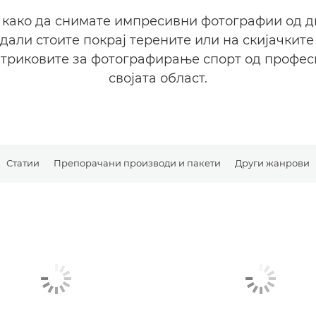
 како да снимате импресивни фотографии од 
дали стоите покрај терените или на скијачките 
 триковите за фотографирање спорт од профе
својата област.
Статии
Препорачани производи и пакети
Други жанрови