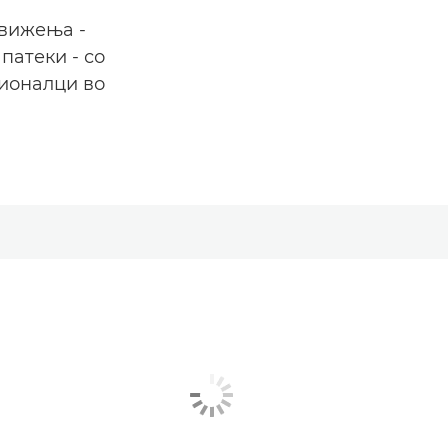
движења -
патеки - со
сионалци во