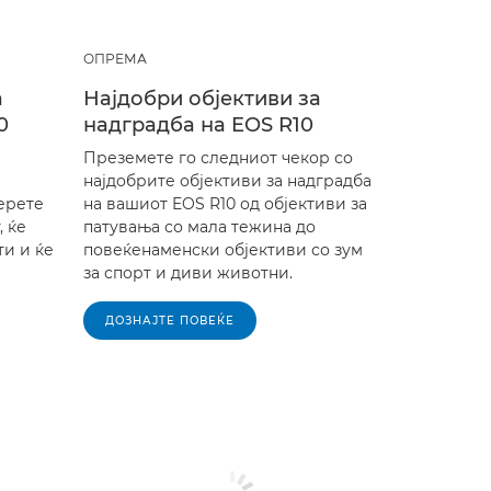
ОПРЕМА
а
Најдобри објективи за
0
надградба на EOS R10
Преземете го следниот чекор со
најдобрите објективи за надградба
берете
на вашиот EOS R10 од објективи за
, ќе
патувања со мала тежина до
и и ќе
повеќенаменски објективи со зум
за спорт и диви животни.
ДОЗНАЈТЕ ПОВЕЌЕ