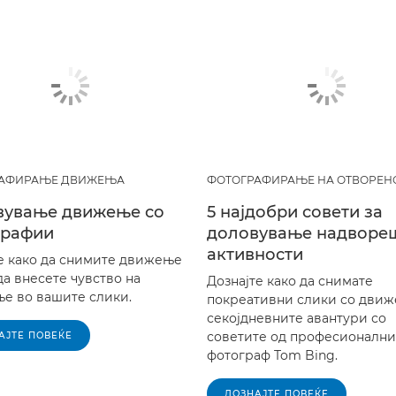
РАФИРАЊЕ ДВИЖЕЊА
ФОТОГРАФИРАЊЕ НА ОТВОРЕН
вување движење со
5 најдобри совети за
графии
доловување надворе
активности
е како да снимите движење
да внесете чувство на
Дознајте како да снимате
е во вашите слики.
покреативни слики со движ
секојдневните авантури со
советите од професионални
АЈТЕ ПОВЕЌЕ
фотограф Tom Bing.
ДОЗНАЈТЕ ПОВЕЌЕ