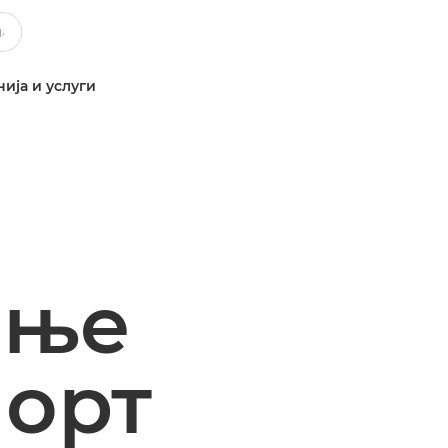
ија и услуги
ање
порт