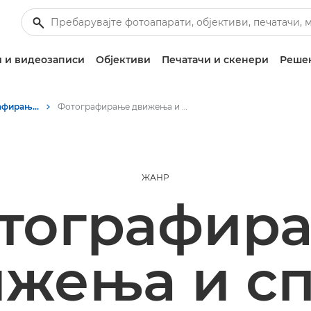
 и видеозаписи
Објективи
Печатачи и скенери
Решен
Приказни за фотографирање и креативност
Фотографирање движења и спорт | Get Inspired
ЖАНР
тографир
жења и с