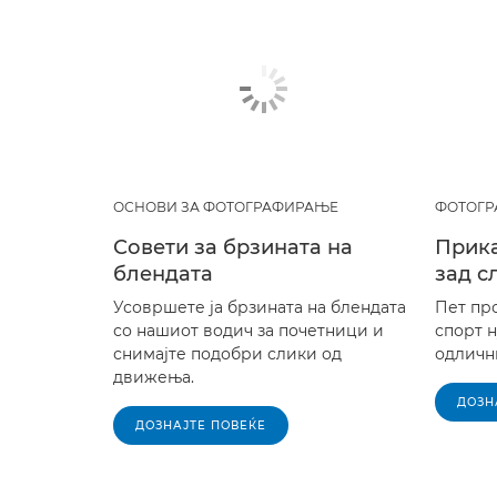
ОСНОВИ ЗА ФОТОГРАФИРАЊЕ
ФОТОГР
Совети за брзината на
Прика
блендата
зад с
Усовршете ја брзината на блендата
Пет пр
со нашиот водич за почетници и
спорт 
снимајте подобри слики од
одлични
движења.
ДОЗН
ДОЗНАЈТЕ ПОВЕЌЕ