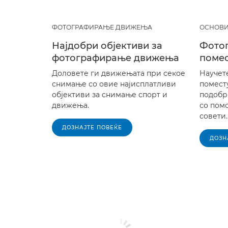
ФОТОГРАФИРАЊЕ ДВИЖЕЊА
ОСНОВИ
Најдобри објективи за
Фото
фотографирање движења
помес
Доловете ги движењата при секое
Научете
снимање со овие најисплатливи
помест
објективи за снимање спорт и
подобр
движења.
со пом
совети.
ДОЗНАЈТЕ ПОВЕЌЕ
ДОЗН