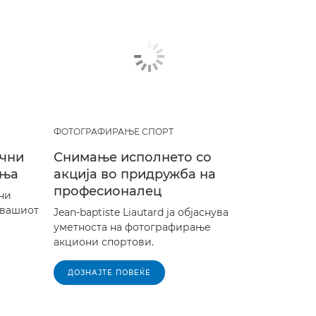
ФОТОГРАФИРАЊЕ СПОРТ
ични
Снимање исполнето со
ења
акција во придружба на
професионалец
ни
 вашиот
Jean-baptiste Liautard ја објаснува
уметноста на фотографирање
акциони спортови.
ДОЗНАЈТЕ ПОВЕЌЕ