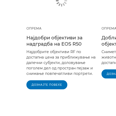
ОПРЕМА
ОПРЕМ
Најдобри објективи за
Добли
надградба на EOS R50
објек
Најдобрите објективи RF по
Снимет
достапна цена за приближување на
животн
далечни субјекти, доловување
достап
поголем дел од простран пејзаж и
снимање повпечатливи портрети.
ДОЗН
ДОЗНАЈТЕ ПОВЕЌЕ