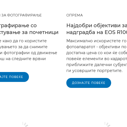
 ЗА ФОТОГРАФИРАЊЕ
ОПРЕМА
графирање со
Најдобри објективи з
тување за почетници
надградба на EOS R10
 како да го користите
Максимално искористете го
увањето за да снимите
фотоапаратот - објективи по
и фотографии од движење
достапна цена со кои ќе со
ош на следните врвни
повеќе елементи во кадарот
приближите далечни субјект
ги усовршите портретите.
АЈТЕ ПОВЕЌЕ
ДОЗНАЈТЕ ПОВЕЌЕ