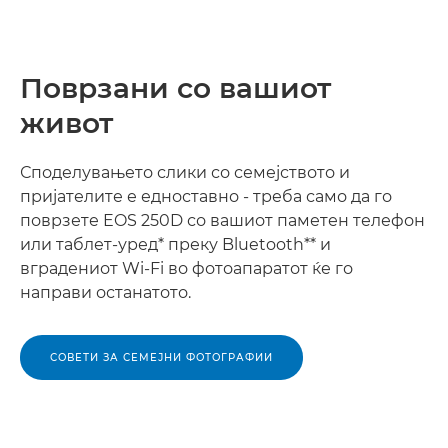
Поврзани со вашиот
живот
Споделувањето слики со семејството и
пријателите е едноставно - треба само да го
поврзете EOS 250D со вашиот паметен телефон
или таблет-уред* преку Bluetooth** и
вградениот Wi-Fi во фотоапаратот ќе го
направи останатото.
СОВЕТИ ЗА СЕМЕЈНИ ФОТОГРАФИИ