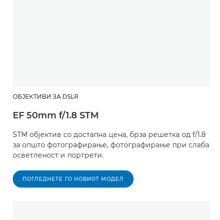
ОБЈЕКТИВИ ЗА DSLR
EF 50mm f/1.8 STM
STM објектив со достапна цена, брза решетка од f/1.8
за општо фотографирање, фотографирање при слаба
осветленост и портрети.
ПОГЛЕДНЕТЕ ГО НОВИОТ МОДЕЛ