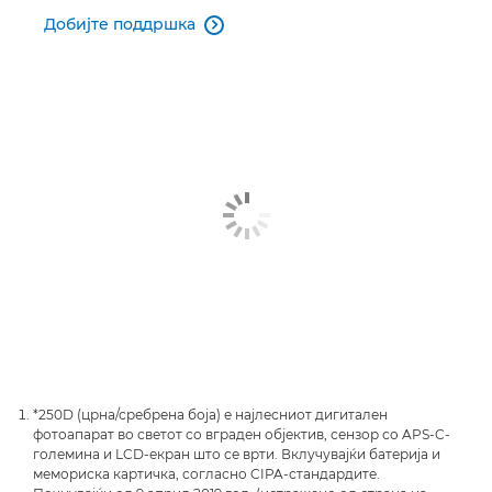
Добијте поддршка

*250D (црна/сребрена боја) е најлесниот дигитален
фотоапарат во светот со вграден објектив, сензор со APS-C-
големина и LCD-екран што се врти. Вклучувајќи батерија и
мемориска картичка, согласно CIPA-стандардите.