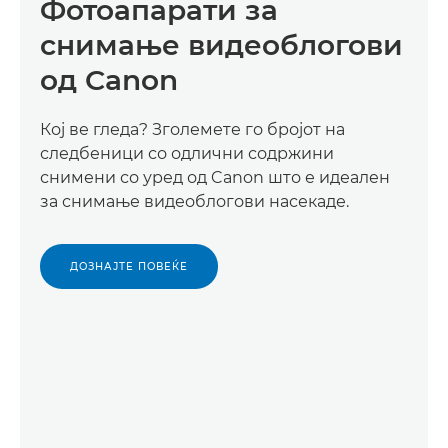
Фотоапарати за
снимање видеоблогови
од Canon
Кој ве гледа? Зголемете го бројот на
следбеници со одлични содржини
снимени со уред од Canon што е идеален
за снимање видеоблогови насекаде.
ДОЗНАЈТЕ ПОВЕЌЕ