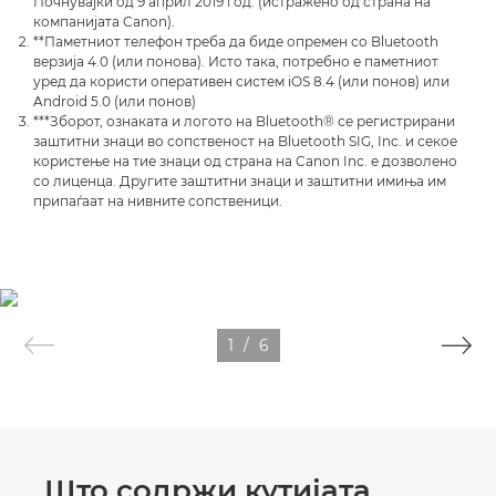
Почнувајќи од 9 април 2019 год. (истражено од страна на
компанијата Canon).
**Паметниот телефон треба да биде опремен со Bluetooth
верзија 4.0 (или понова). Исто така, потребно е паметниот
уред да користи оперативен систем iOS 8.4 (или понов) или
Android 5.0 (или понов)
***Зборот, ознаката и логото на Bluetooth® се регистрирани
заштитни знаци во сопственост на Bluetooth SIG, Inc. и секое
користење на тие знаци од страна на Canon Inc. е дозволено
со лиценца. Другите заштитни знаци и заштитни имиња им
припаѓаат на нивните сопственици.
1
/
6
Што содржи кутијата