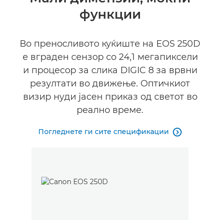
функции
Спецификации
Галерија
Во преносливото куќиште на EOS 250D
е вграден сензор со 24,1 мегапиксели
Поддршка
и процесор за слика DIGIC 8 за врвни
резултати во движење. Оптичкиот
визир нуди јасен приказ од светот во
реално време.
Погледнете ги сите спецификации
