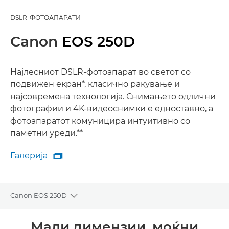
DSLR-ФОТОАПАРАТИ
Canon
EOS 250D
Најлесниот DSLR-фотоапарат во светот со
подвижен екран*, класично ракување и
најсовремена технологија. Снимањето одлични
фотографии и 4K-видеоснимки е едноставно, а
фотоапаратот комуницира интуитивно со
паметни уреди.**
Галерија

Галерија
Canon EOS 250D
Toggle breadcrumbs
Преглед
Мали димензии, моќни