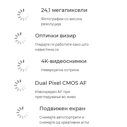
24,1 мегапиксели
Фотографии со висока
резолуција
Оптички визир
Гледајте ги работите како што
навистина се
4K-видеоснимки
Неверојатна острина
Dual Pixel CMOS AF
Извонреден AF при
прегледување во живо
Подвижен екран
Снимајте автопортрети и
снимајте од креативни агли