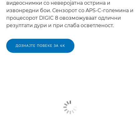
видеоснимки со неверојатна острина и
извонредни бои. Сензорот со APS-C-големина и
процесорот DIGIC 8 овозможуваат одлични
резултати дури и при слаба осветленост.
ДОЗНАЈТЕ ПОВЕКЕ ЗА 4K