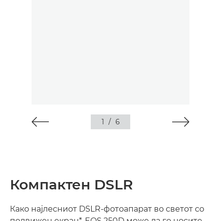
1
/
6
Компактен DSLR
Како најлесниот DSLR-фотоапарат во светот со
подвижен екран*, EOS 250D може да го носите