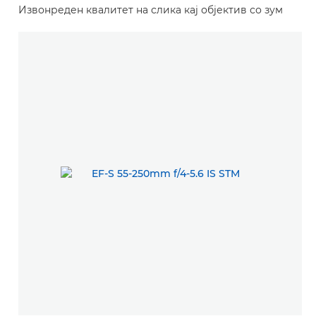
Извонреден квалитет на слика кај објектив со зум