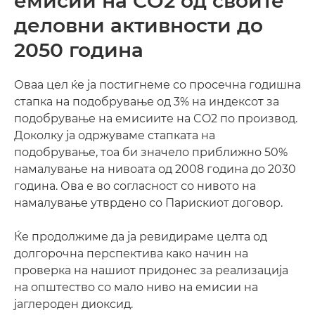
емисии на CO2 од своите
деловни активности до
2050 година
Оваа цел ќе ја постигнеме со просечна годишна
стапка на подобрување од 3% на индексот за
подобрување на емисиите на CO2 по производ.
Доколку ја одржуваме стапката на
подобрување, тоа би значело приближно 50%
намалување на нивоата од 2008 година до 2030
година. Ова е во согласност со нивото на
намалување утврдено со Парискиот договор.
Ќе продолжиме да ја ревидираме целта од
долгорочна перспектива како начин на
проверка на нашиот придонес за реализација
на општество со мало ниво на емисии на
јаглероден диоксид.