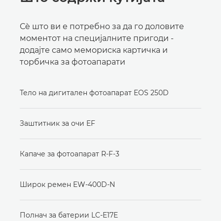
Сè што ви е потребно за да го доловите
моментот на специјалните пригоди -
додајте само мемориска картичка и
торбичка за фотоапарати
Тело на дигитален фотоапарат EOS 250D
Заштитник за очи EF
Капаче за фотоапарат R-F-3
Широк ремен EW-400D-N
Полнач за батерии LC-E17E