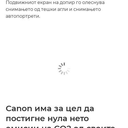
Подвижниот екран на допир го олеснува
снимањето од тешки агли и снимањето
автопортрети.
Canon има за цел да
постигне нула нето