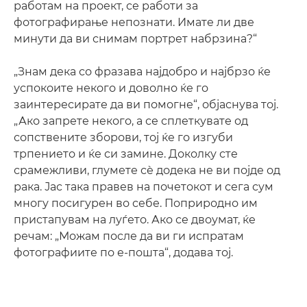
работам на проект, се работи за
фотографирање непознати. Имате ли две
минути да ви снимам портрет набрзина?“
„Знам дека со фразава најдобро и најбрзо ќе
успокоите некого и доволно ќе го
заинтересирате да ви помогне“, објаснува тој.
„Ако запрете некого, а се сплеткувате од
сопствените зборови, тој ќе го изгуби
трпението и ќе си замине. Доколку сте
срамежливи, глумете сѐ додека не ви појде од
рака. Јас така правев на почетокот и сега сум
многу посигурен во себе. Поприродно им
пристапувам на луѓето. Ако се двоумат, ќе
речам: „Можам после да ви ги испратам
фотографиите по е-пошта“, додава тој.