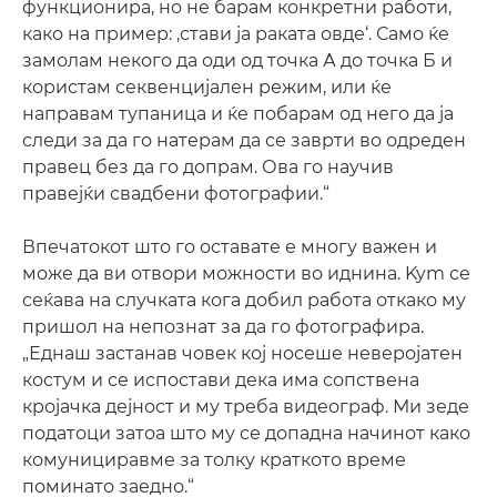
функционира, но не барам конкретни работи,
како на пример: ‚стави ја раката овде‘. Само ќе
замолам некого да оди од точка А до точка Б и
користам секвенцијален режим, или ќе
направам тупаница и ќе побарам од него да ја
следи за да го натерам да се заврти во одреден
правец без да го допрам. Ова го научив
правејќи свадбени фотографии.“
Впечатокот што го оставате е многу важен и
може да ви отвори можности во иднина. Kym се
сеќава на случката кога добил работа откако му
пришол на непознат за да го фотографира.
„Еднаш застанав човек кој носеше неверојатен
костум и се испостави дека има сопствена
кројачка дејност и му треба видеограф. Ми зеде
податоци затоа што му се допадна начинот како
комунициравме за толку краткото време
поминато заедно.“