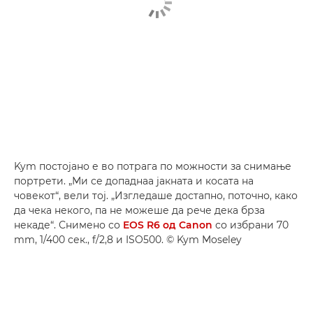
Kym постојано е во потрага по можности за снимање
портрети. „Ми се допаднаа јакната и косата на
човекот“, вели тој. „Изгледаше достапно, поточно, како
да чека некого, па не можеше да рече дека брза
некаде“. Снимено со
EOS R6 од Canon
со избрани 70
mm, 1/400 сек., f/2,8 и ISO500. © Kym Moseley