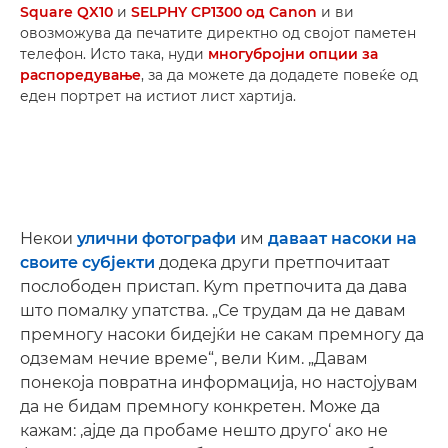
Square QX10
и
SELPHY CP1300 од Canon
и ви
овозможува да печатите директно од својот паметен
телефон. Исто така, нуди
многубројни опции за
распоредување
, за да можете да додадете повеќе од
еден портрет на истиот лист хартија.
Некои
улични фотографи
им
даваат насоки на
своите субјекти
додека други претпочитаат
послободен пристап. Kym претпочита да дава
што помалку упатства. „Се трудам да не давам
премногу насоки бидејќи не сакам премногу да
одземам нечие време“, вели Ким. „Давам
понекоја повратна информација, но настојувам
да не бидам премногу конкретен. Може да
кажам: ‚ајде да пробаме нешто друго‘ ако не