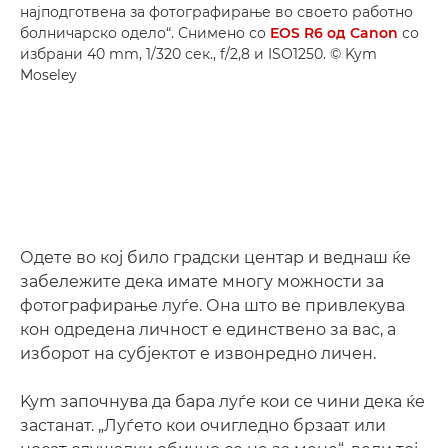
најподготвена за фотографирање во своето работно
болничарско одело“. Снимено со
EOS R6 од Canon
со
избрани 40 mm, 1/320 сек., f/2,8 и ISO1250. © Kym
Moseley
Одете во кој било градски центар и веднаш ќе
забележите дека имате многу можности за
фотографирање луѓе. Она што ве привлекува
кон одредена личност е единствено за вас, а
изборот на субјектот е извонредно личен.
Kym започнува да бара луѓе кои се чини дека ќе
застанат. „Луѓето кои очигледно брзаат или