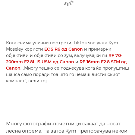
Кога снима улични портрети, TikTok ѕвездата Kym
Moseley користи
EOS R6 од Canon
и примарни
објективи и објективи со зум, вклучувајќи ги
RF 70-
200mm F2.8L IS USM од Canon
и
RF 16mm F2.8 STM од
Canon
. „Многу тешко се поднесува кога ќе пропуштиш
шанса само поради тоа што го немаш вистинскиот
комплет“, вели тој.
Многу фотографи-почетници сакаат да носат
лесна опрема, па затоа Kym препорачува некои