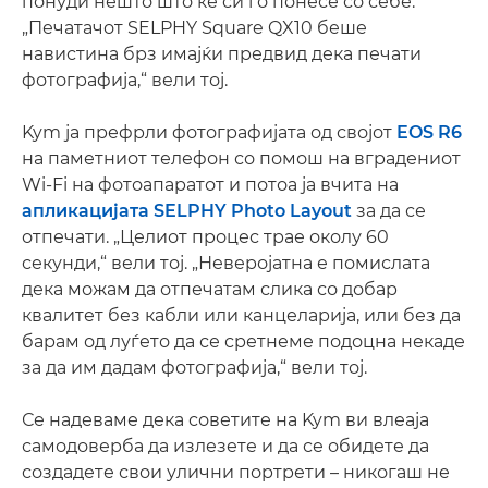
понуди нешто што ќе си го понесе со себе.
„Печатачот SELPHY Square QX10 беше
навистина брз имајќи предвид дека печати
фотографија,“ вели тој.
Kym ја префрли фотографијата од својот
EOS R6
на паметниот телефон со помош на вградениот
Wi-Fi на фотоапаратот и потоа ја вчита на
апликацијата SELPHY Photo Layout
за да се
отпечати. „Целиот процес трае околу 60
секунди,“ вели тој. „Неверојатна е помислата
дека можам да отпечатам слика со добар
квалитет без кабли или канцеларија, или без да
барам од луѓето да се сретнеме подоцна некаде
за да им дадам фотографија,“ вели тој.
Се надеваме дека советите на Kym ви влеаја
самодоверба да излезете и да се обидете да
создадете свои улични портрети – никогаш не