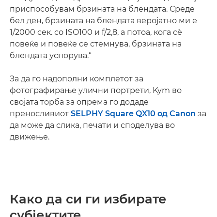
приспособувам брзината на блендата. Среде
бел ден, брзината на блендата веројатно ми е
1/2000 сек. со ISO100 и f/2,8, а потоа, кога сѐ
повеќе и повеќе се стемнува, брзината на
блендата успорува.“
За да го надополни комплетот за
фотографирање улични портрети, Kym во
својата торба за опрема го додаде
преносливиот
SELPHY Square QX10 од Canon
за
да може да слика, печати и споделува во
движење.
Како да си ги избирате
субјектите