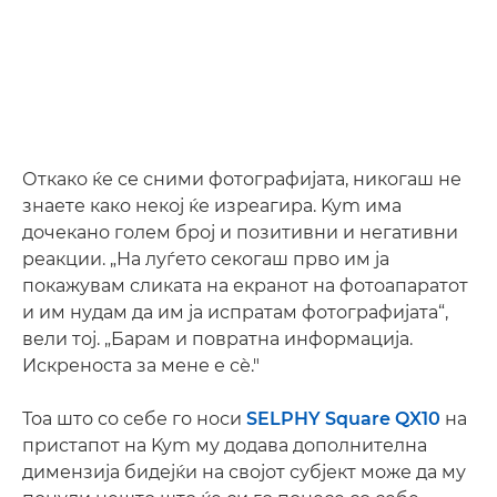
Откако ќе се сними фотографијата, никогаш не
знаете како некој ќе изреагира. Kym има
дочекано голем број и позитивни и негативни
реакции. „На луѓето секогаш прво им ја
покажувам сликата на екранот на фотоапаратот
и им нудам да им ја испратам фотографијата“,
вели тој. „Барам и повратна информација.
Искреноста за мене е сѐ."
Тоа што со себе го носи
SELPHY Square QX10
на
пристапот на Kym му додава дополнителна
димензија бидејќи на својот субјект може да му