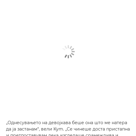
„Однесувањето на девојкава беше она што ме натера
да ја застанам“, вели Kym. „Се чинеше доста пристапна
и претпоставувам дека изгледаше срамежлива и