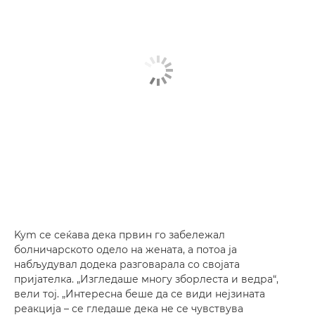
Kym се сеќава дека првин го забележал
болничарското одело на жената, а потоа ја
набљудувал додека разговарала со својата
пријателка. „Изгледаше многу зборлеста и ведра“,
вели тој. „Интересна беше да се види нејзината
реакција – се гледаше дека не се чувствува