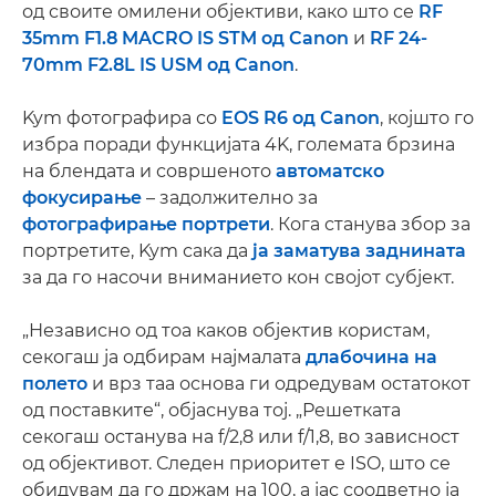
од своите омилени објективи, како што се
RF
35mm F1.8 MACRO IS STM од Canon
и
RF 24-
70mm F2.8L IS USM од Canon
.
Kym фотографира со
EOS R6 од Canon
, којшто го
избра поради функцијата 4K, големата брзина
на блендата и совршеното
автоматско
фокусирање
– задолжително за
фотографирање портрети
. Кога станува збор за
портретите, Kym сака да
ја заматува заднината
за да го насочи вниманието кон својот субјект.
„Независно од тоа каков објектив користам,
секогаш ја одбирам најмалата
длабочина на
полето
и врз таа основа ги одредувам остатокот
од поставките“, објаснува тој. „Решетката
секогаш останува на f/2,8 или f/1,8, во зависност
од објективот. Следен приоритет е ISO, што се
обидувам да го држам на 100, а јас соодветно ја