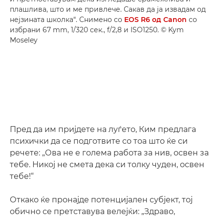
плашлива, што и ме привлече. Сакав да ја извадам од
нејзината школка“. Снимено со
EOS R6 од Canon
со
избрани 67 mm, 1/320 сек., f/2,8 и ISO1250. © Kym
Moseley
Пред да им пријдете на луѓето, Ким предлага
психички да се подготвите со тоа што ќе си
речете: „Ова не е голема работа за нив, освен за
тебе. Никој не смета дека си толку чуден, освен
тебе!“
Откако ќе пронајде потенцијален субјект, тој
обично се претставува велејќи: „Здраво,