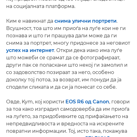
на социјалната платформа.
Ким е навикнат да
снима улични портрети
.
Всушност, тоа што им приоѓа на луѓе кои не ги
познава и што ги прашува дали може да ги
снима за портрет, многу придонесе за неговиот
успех на интернет
. Откри дека иако има луѓе
што можеби се срамат да се фотографираат,
други пак се поласкани што некој ги замолил и
со задоволство позираат за него, особено
доколку тој потоа, за возврат, им понуди да ја
сподели сликата и да си ја понесат со себе.
Овде, Kym, кој користи
EOS R6 од Canon
, говори
за тоа како изградил самодоверба да им приоѓа
на луѓето, за придобивките од прифаќањето на
непредвидливоста и вредноста на искрените
повратни информации. Тој, исто така, покажува