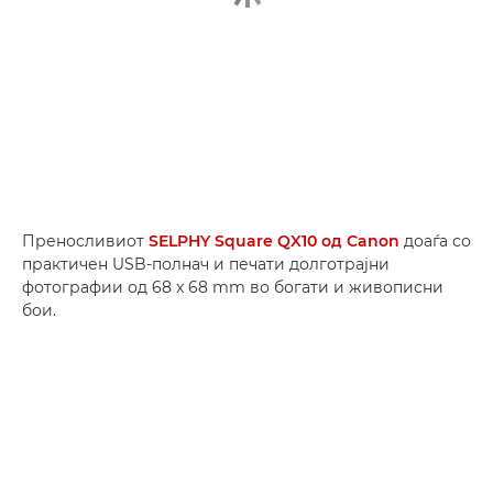
Преносливиот
SELPHY Square QX10 од Canon
доаѓа со
практичен USB-полнач и печати долготрајни
фотографии од 68 x 68 mm во богати и живописни
бои.