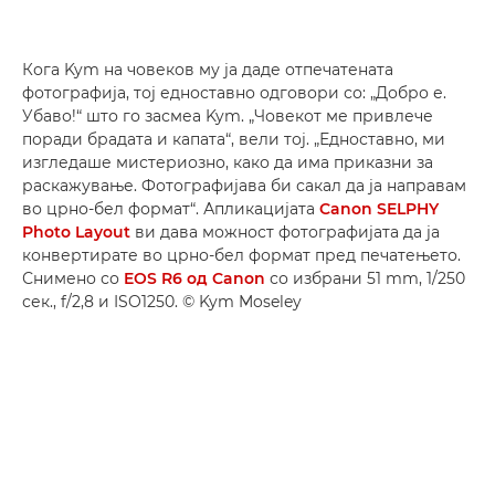
Кога Kym на човеков му ја даде отпечатената
фотографија, тој едноставно одговори со: „Добро е.
Убаво!“ што го засмеа Kym. „Човекот ме привлече
поради брадата и капата“, вели тој. „Едноставно, ми
изгледаше мистериозно, како да има приказни за
раскажување. Фотографијава би сакал да ја направам
во црно-бел формат“. Апликацијата
Canon SELPHY
Photo Layout
ви дава можност фотографијата да ја
конвертирате во црно-бел формат пред печатењето.
Снимено со
EOS R6 од Canon
со избрани 51 mm, 1/250
сек., f/2,8 и ISO1250. © Kym Moseley