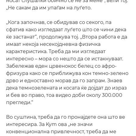
носат слушалки обично се не за мене“, вели тој.
„Не сакам да им упаѓам на луѓето.
„Кога започнав, се обидував со секого, па
сфатив како изгледаат луѓето што се чини дека
ќе застанат“, продолжува тој. „Втора работа е да
имаат некоја несекојдневна физичка
карактеристика. Треба да ми изгледаат
интересно – мора со нешто да се истакнуваат.
Забележав еден црвенокос белец со афро-
фризура како се приближува кон темно-зелено
дрво и едноставно морав да го запрам. Знаев
дека темнозелената и косата ќе дојдат до израз
и бев во право, тоа видео доби околу 300.000
прегледи.“
Во суштина, треба да го пронајдете она што ве
интересира. За Kym ова „не значи
конвенционална привлечност, треба да ме