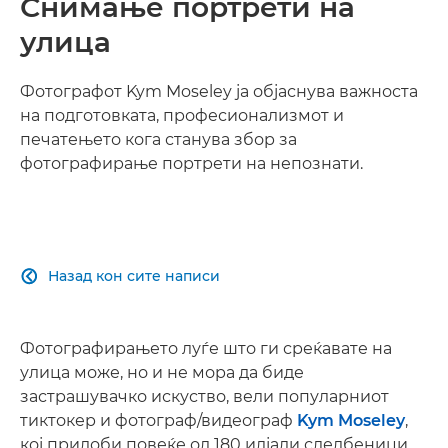
Снимање портрети на
улица
Фотографот Kym Moseley ја објаснува важноста
на подготовката, професионализмот и
печатењето кога станува збор за
фотографирање портрети на непознати.
Назад кон сите написи

Фотографирањето луѓе што ги среќавате на
улица може, но и не мора да биде
застрашувачко искуство, вели популарниот
тиктокер и фотограф/видеограф
Kym Moseley
,
кој придоби повеќе од 180 илјади следбеници